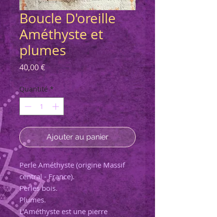
Boucle D'oreille
Améthyste et
plumes
Prix
40,00 €
Quantité
*
Ajouter au panier
Perle Améthyste (origine Massif
central - France).
Perles bois.
Plumes.
L'Améthyste est une pierre