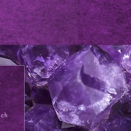
t
sch