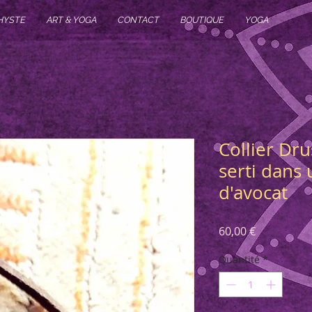
HYSTE
ART & YOGA
CONTACT
BOUTIQUE
YOGA
Collier Dr
serti dans
d'avocat
Prix
60,00 €
Quantité
*