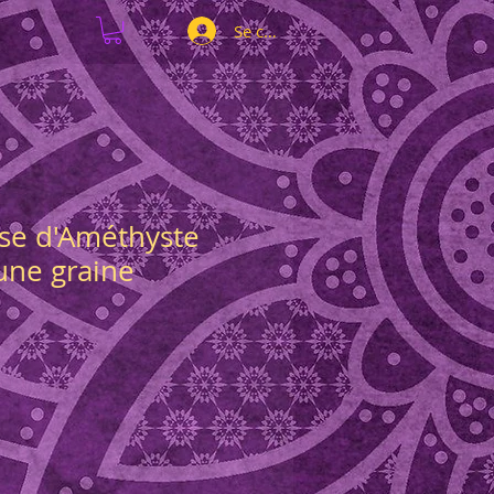
Se connecter
use d'Améthyste
 une graine