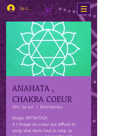
Se connecter
ANAHATA ,
CHAKRA COEUR
dim. 24 avr.
  |  
Bréchamps
Stage ART&YOGA
A l image du cœur qui diffuse le
sang vital dans tout le corp ,le