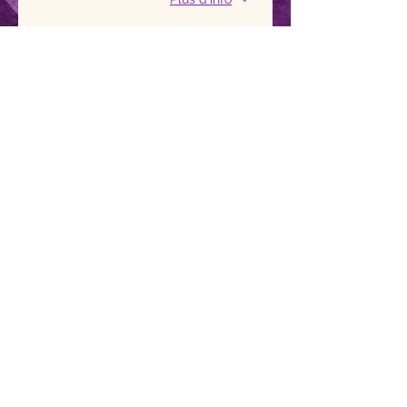
Prix
50,00 €
Contact
Marielle Van Der Meersch
Artiste - Yogini
marielleyogam@gmail.com
+33 6 50 99 59 36