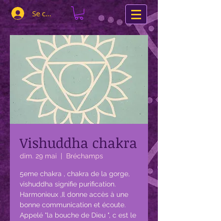
Se connecter
Vishuddha chakra
dim. 29 mai
  |  
Bréchamps
5eme chakra , chakra de la gorge,
vishuddha signifie purification.
Harmonieux ,Il donne accès à une
bonne communication et écoute.
Appelé "la bouche de Dieu ", c est le