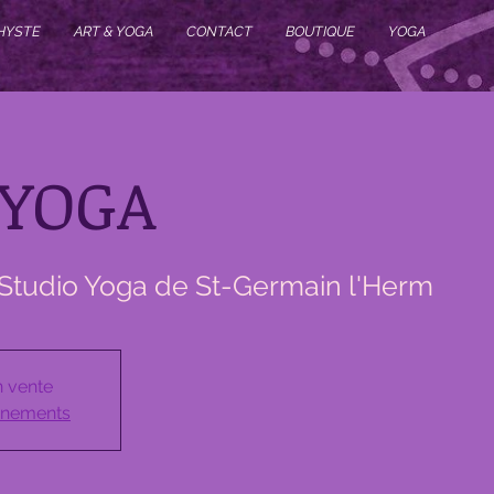
HYSTE
ART & YOGA
CONTACT
BOUTIQUE
YOGA
-YOGA
Studio Yoga de St-Germain l'Herm
n vente
vénements