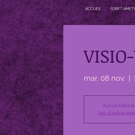
ACCUEIL
FORET AMET
VISIO
mar. 08 nov.
  |  
Aucun billet e
Voir d'autres é