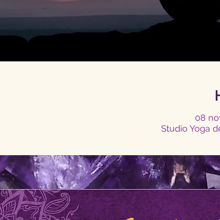
08 nov
Studio Yoga d