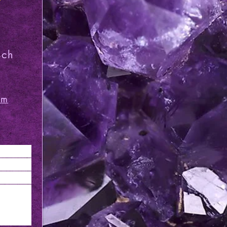
t
sch
om