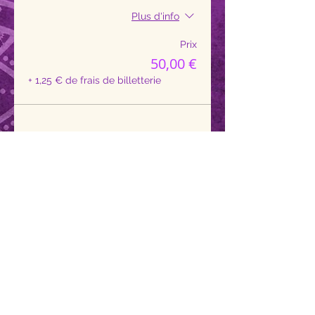
Plus d'info
Prix
50,00 €
+ 1,25 € de frais de billetterie
Contact
Marielle Van Der Meersch
Artiste - Yogini
marielleyogam@gmail.com
+33 6 50 99 59 36