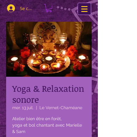
Se connecter
Yoga & Relaxation
sonore
mer. 13 juil.
  |  
Le Vernet-Chaméane
Atelier bien être en forêt,
yoga et bol chantant avec Marielle
& Sam