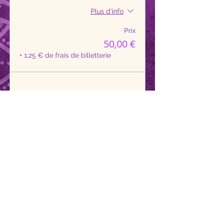
Plus d'info
Prix
50,00 €
+ 1,25 € de frais de billetterie
Contact
Marielle Van Der Meersch
Artiste - Yogini
marielleyogam@gmail.com
+33 6 50 99 59 36