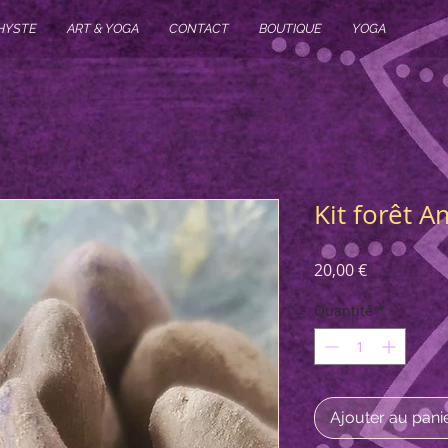
HYSTE
ART & YOGA
CONTACT
BOUTIQUE
YOGA
Kit forêt 
Prix
20,00 €
Quantité
*
Ajouter au pani