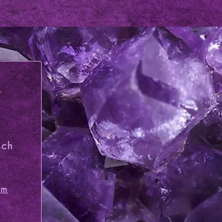
t
sch
om