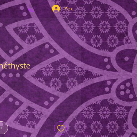
Se connecter
Améthyste
er