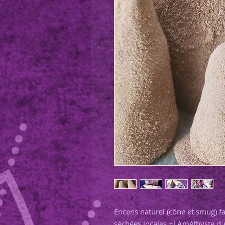
Encens naturel (cône et smug) fa
séchées locales +l Améthyste d