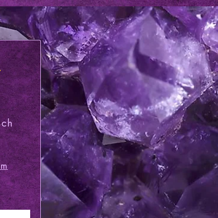
t
sch
om