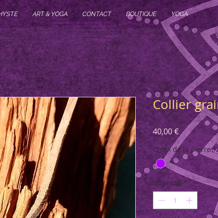
HYSTE
ART & YOGA
CONTACT
BOUTIQUE
YOGA
Collier gra
Prix
40,00 €
Choix de la pierre
*
Quantité
*